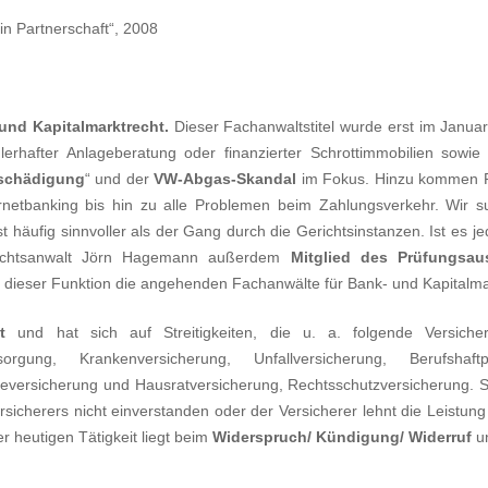
n Partnerschaft“, 2008
und Kapitalmarktrecht
.
Dieser Fachanwaltstitel wurde erst im Janu
rhafter Anlageberatung oder finanzierter Schrottimmobilien sowie
tschädigung
“ und der
VW-Abgas-Skandal
im Fokus. Hinzu kommen Fr
rnetbanking bis hin zu alle Problemen beim Zahlungsverkehr. Wi
 häufig sinnvoller als der Gang durch die Gerichtsinstanzen. Ist es
Rechtsanwalt Jörn Hagemann außerdem
Mitglied des Prüfungsau
n dieser Funktion die angehenden Fachanwälte für Bank- und Kapitalmar
t
und hat sich auf Streitigkeiten, die u. a. folgende Versicheru
rsorgung, Krankenversicherung, Unfallversicherung, Berufshaftpf
eversicherung und Hausratversicherung, Rechtsschutzversicherung. Sc
icherers nicht einverstanden oder der Versicherer lehnt die Leistung
 heutigen Tätigkeit liegt beim
Widerspruch/ Kündigung/ Widerruf
un