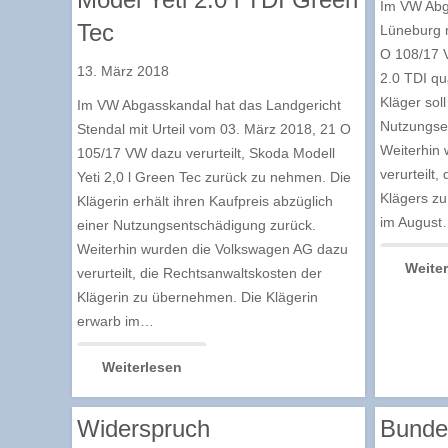
Im VW Abg
Tec
Lüneburg m
O 108/17 V
13. März 2018
2.0 TDI qu
Kläger sol
Im VW Abgasskandal hat das Landgericht
Nutzungse
Stendal mit Urteil vom 03. März 2018, 21 O
Weiterhin
105/17 VW dazu verurteilt, Skoda Modell
verurteilt
Yeti 2,0 l Green Tec zurück zu nehmen. Die
Klägers z
Klägerin erhält ihren Kaufpreis abzüglich
im August
einer Nutzungsentschädigung zurück.
Weiterhin wurden die Volkswagen AG dazu
Weite
verurteilt, die Rechtsanwaltskosten der
Klägerin zu übernehmen. Die Klägerin
erwarb im…
Weiterlesen
Widerspruch
Bundes