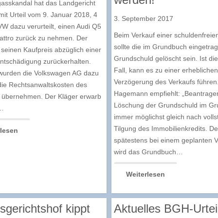
asskandal hat das Landgericht
it Urteil vom 9. Januar 2018, 4
3. September 2017
W dazu verurteilt, einen Audi Q5
Beim Verkauf einer schuldenfreie
attro zurück zu nehmen. Der
sollte die im Grundbuch eingetra
l seinen Kaufpreis abzüglich einer
Grundschuld gelöscht sein. Ist die
ntschädigung zurückerhalten.
Fall, kann es zu einer erheblichen
 wurden die Volkswagen AG dazu
Verzögerung des Verkaufs führen
, die Rechtsanwaltskosten des
Hagemann empfiehlt: „Beantragen
u übernehmen. Der Kläger erwarb
Löschung der Grundschuld im G
…
immer möglichst gleich nach volls
Tilgung des Immobilienkredits. D
rlesen
spätestens bei einem geplanten V
wird das Grundbuch…
Weiterlesen
gerichtshof kippt
Aktuelles BGH-Urtei