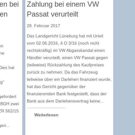
en bei
Zahlung bei einem VW
ten
Passat verurteilt
28. Februar 2017
Das Landgericht Lüneburg hat mit Urteil
vom 02.06.2016, 4 O 3/16 (noch nicht
en
rechtskräftig) im VW Abgasskandal einen
ne
Händler verurteilt, einen VW Passat gegen
(teilweise) Rückzahlung des Kaufpreises
Dies hat
zurück zu nehmen. Da das Fahrzeug
teilweise über ein Darlehen finanziert wurde,
ig“
hat das Gericht gegenüber der
n
finanzierenden Bank festgestellt, dass der
efordert
Bank aus dem Darlehensvertrag keine…
r BGH zwei
 ZR 562/15
Weiterlesen
ägen…