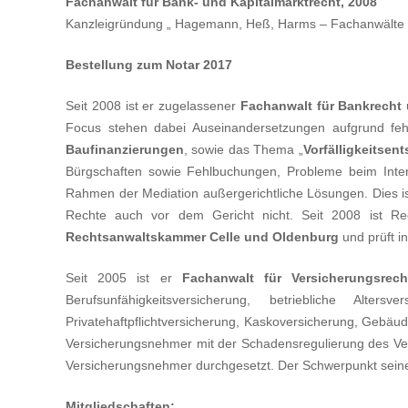
Fachanwalt für Bank- und Kapitalmarktrecht, 2008
Kanzleigründung „ Hagemann, Heß, Harms – Fachanwälte i
Bestellung zum Notar 2017
Seit 2008 ist er zugelassener
Fachanwalt für Bankrecht 
Focus stehen dabei Auseinandersetzungen aufgrund fehle
Baufinanzierungen
, sowie das Thema „
Vorfälligkeitsen
Bürgschaften sowie Fehlbuchungen, Probleme beim Inte
Rahmen der Mediation außergerichtliche Lösungen. Dies ist
Rechte auch vor dem Gericht nicht. Seit 2008 ist 
Rechtsanwaltskammer Celle und Oldenburg
und prüft i
Seit 2005 ist er
Fachanwalt für Versicherungsrech
Berufsunfähigkeitsversicherung, betriebliche Altersve
Privatehaftpflichtversicherung, Kaskoversicherung, Gebäud
Versicherungsnehmer mit der Schadensregulierung des Vers
Versicherungsnehmer durchgesetzt. Der Schwerpunkt seiner
Mitgliedschaften: