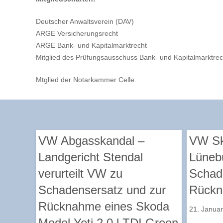
Deutscher Anwaltsverein (DAV)
ARGE Versicherungsrecht
ARGE Bank- und Kapitalmarktrecht
Mitglied des Prüfungsausschuss Bank- und Kapitalmarktr
Mtglied der Notarkammer Celle.
VW Abgasskandal –
VW Sk
Landgericht Stendal
Lünebu
verurteilt VW zu
Schad
Schadensersatz und zur
Rückn
Rücknahme eines Skoda
21. Janua
Model Yeti 2.0 l TDI Green