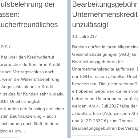
ufsbelehrung der
Bearbeitungsgebühr
assen:
Unternehmenskredi
ucherfreundliches
unzulässig!
13. Juli 2017
t 2017
Banken dürfen in ihren Allgemein
Geschäftsbedingungen (AGB) kei
hat über den Kreditwiderruf
Bearbeitungsgebühren für
Verbraucher durften ihren Kredit
Unternehmenskredite aufführen. 
 nach Vertragsschluss noch
der BGH in einem aktuellen Urteil
, wenn die Widerrufsbelehrung
beschlossen. Die „nicht rechtmäß
 Angesichts aktueller Kredit­
erhobenen Gebühren können vo
 ist das für Kunden sehr lukrativ.
betroffenen Unternehmen zurückg
GH-Urteil ermöglicht
werden. Am 4. Juli 2017 fällte de
n-Kunden den Ausstieg aus einer
aktuelle Urteile (Aktenzeichen XI
sten Baufinanzierung – auch
und XI ZR 233/16) zum Thema
insbindung noch läuft. In dem
Bearbeitungsgebühren bei Vertr
 ging es um…