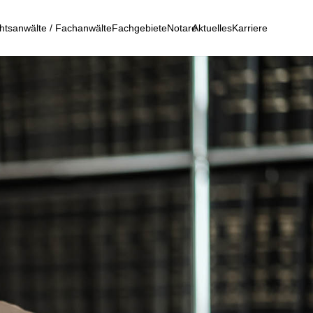
htsanwälte / Fachanwälte
Fachgebiete
Notare
Aktuelles
Karriere