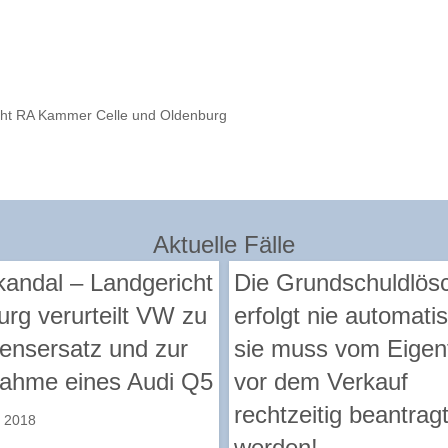
echt RA Kammer Celle und Oldenburg
Aktuelle Fälle
andal – Landgericht
Die Grundschuldlös
rg verurteilt VW zu
erfolgt nie automati
ensersatz und zur
sie muss vom Eige
ahme eines Audi Q5
vor dem Verkauf
rechtzeitig beantrag
r 2018
werden!