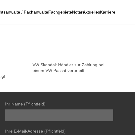
htsanwälte / Fachanwälte
Fachgebiete
Notare
Aktuelles
Karriere
VW Skandal: Händler zur Zahlung bei
einem VW Passat verurteilt
ig!
Ihr Name (Pflichtfeld)
Ihre E-Mail-Adresse (Pflichtfeld)