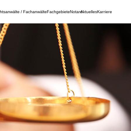
htsanwälte / Fachanwälte
Fachgebiete
Notare
Aktuelles
Karriere