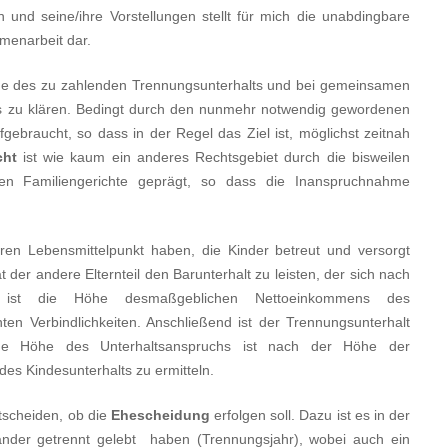
n und seine/ihre Vorstellungen stellt für mich die unabdingbare
menarbeit dar.
rage des zu zahlenden Trennungsunterhalts und bei gemeinsamen
s zu klären. Bedingt durch den nunmehr notwendig gewordenen
fgebraucht, so dass in der Regel das Ziel ist, möglichst zeitnah
echt
ist wie kaum ein anderes Rechtsgebiet durch die bisweilen
en Familiengerichte geprägt, so dass die Inanspruchnahme
hren Lebensmittelpunkt haben, die Kinder betreut und versorgt
 der andere Elternteil den Barunterhalt zu leisten, der sich nach
d ist die Höhe desmaßgeblichen Nettoeinkommens des
anten Verbindlichkeiten. Anschließend ist der Trennungsunterhalt
ue Höhe des Unterhaltsanspruchs ist nach der Höhe der
es Kindesunterhalts zu ermitteln.
ntscheiden, ob die
Ehescheidung
erfolgen soll. Dazu ist es in der
nander getrennt gelebt haben (Trennungsjahr), wobei auch ein