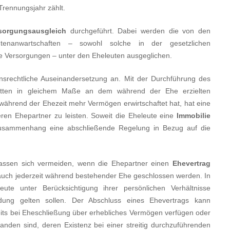
rennungsjahr zählt.
sorgungsausgleich
durchgeführt. Dabei werden die von den
enanwartschaften – sowohl solche in der gesetzlichen
te Versorgungen – unter den Eheleuten ausgeglichen.
nsrechtliche Auseinandersetzung an. Mit der Durchführung des
atten in gleichem Maße an dem während der Ehe erzielten
während der Ehezeit mehr Vermögen erwirtschaftet hat, hat eine
en Ehepartner zu leisten. Soweit die Eheleute eine
Immobilie
Zusammenhang eine abschließende Regelung in Bezug auf die
g lassen sich vermeiden, wenn die Ehepartner einen
Ehevertrag
auch jederzeit während bestehender Ehe geschlossen werden. In
ute unter Berücksichtigung ihrer persönlichen Verhältnisse
idung gelten sollen. Der Abschluss eines Ehevertrags kann
eits bei Eheschließung über erhebliches Vermögen verfügen oder
anden sind, deren Existenz bei einer streitig durchzuführenden