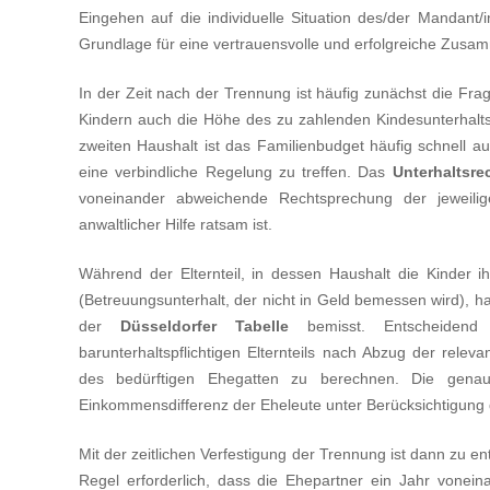
Eingehen auf die individuelle Situation des/der Mandant/i
Grundlage für eine vertrauensvolle und erfolgreiche Zusam
In der Zeit nach der Trennung ist häufig zunächst die F
Kindern auch die Höhe des zu zahlenden Kindesunterhalt
zweiten Haushalt ist das Familienbudget häufig schnell au
eine verbindliche Regelung zu treffen. Das
Unterhaltsr
voneinander abweichende Rechtsprechung der jeweilig
anwaltlicher Hilfe ratsam ist.
Während der Elternteil, in dessen Haushalt die Kinder i
(Betreuungsunterhalt, der nicht in Geld bemessen wird), hat
der
Düsseldorfer Tabelle
bemisst. Entscheiden
barunterhaltspflichtigen Elternteils nach Abzug der relev
des bedürftigen Ehegatten zu berechnen. Die gena
Einkommensdifferenz der Eheleute unter Berücksichtigung d
Mit der zeitlichen Verfestigung der Trennung ist dann zu e
Regel erforderlich, dass die Ehepartner ein Jahr vonei