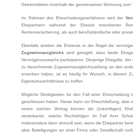
Getrenntleben innerhalb der gemeinsamen Wohnung zum T
Im Rahmen des Ehescheidungsverfahrens wird der
Ver
Ehepartnern während der Ehezeit erworbenen Rent
Rentenversicherung, als auch berufsständische oder priva
Ebenfalls streben die Eheleute in der Regel die vermöge
Zugewinnausgleichs
wird geregelt, dass beide Eheg
Vermögenszuwachs partizipieren. Derjenige Ehegatte, der 
zu berechnende Zugewinnausgleichszahlung an den ander
erworben haben, ist es häufig ihr Wunsch, in diesem 
Eigentumsverhältnisse zu treffen.
Mögliche Streitigkeiten für den Fall einer Ehescheidun
geschlossen haben. Dieser kann vor Eheschließung, aber 
einem solchen Vertrag können die (zukünftigen) Ehele
vereinbaren, welche Rechtsfolgen im Fall ihrer Sche
insbesondere dann sinnvoll sein, wenn die Ehepartner ber
aber Beteiligungen an einer Firma oder Gesellschaft vorh